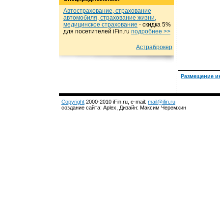
Автострахование, страхование
автомобиля, страхование жизни,
медицинское страхование
- cкидка 5%
для посетителей iFin.ru
подробнеe >>
Астраброкер
Размещение и
Copyright
2000-2010 iFin.ru, e-mail:
mail@ifin.ru
создание сайта: Aplex, Дизайн: Максим Черемхин