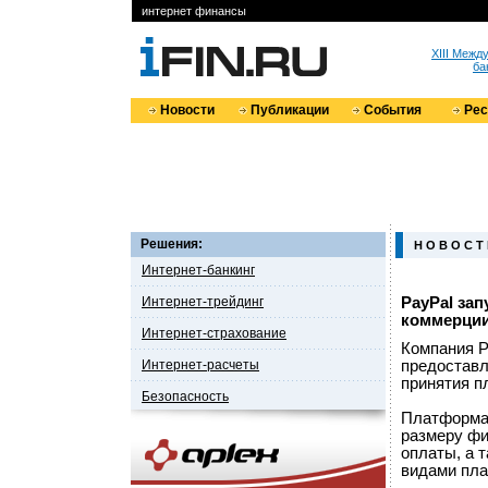
интернет финансы
XIII Меж
ба
Новости
Публикации
События
Ре
Решения:
Н О В О С Т
Интернет-банкинг
Интернет-трейдинг
PayPal за
коммерци
Интернет-страхование
Компания P
Интернет-расчеты
предоставл
принятия п
Безопасность
Платформа 
размеру фи
оплаты, а 
видами пла