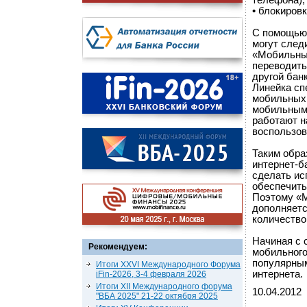
телефона);
• блокировк
С помощью 
могут следи
«Мобильный
переводить
другой бан
Линейка сп
мобильных 
мобильным,
работают н
воспользов
Таким обра
интернет-б
сделать ис
обеспечить
Поэтому «М
дополняетс
количество
Начиная с 
Рекомендуем:
мобильного
популярным
Итоги XXVI Международного Форума
интернета.
iFin-2026, 3-4 февраля 2026
Итоги XII Международного форума
10.04.2012
"ВБА 2025" 21-22 октября 2025