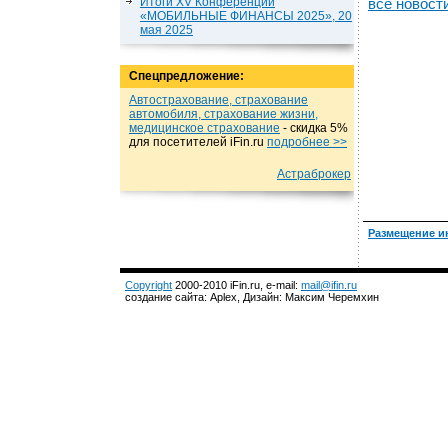
Итоги XV Конференции
все новост
«МОБИЛЬНЫЕ ФИНАНСЫ 2025», 20
мая 2025
Спецпредложение:
Автострахование, страхование
автомобиля, страхование жизни,
медицинское страхование
- cкидка 5%
для посетителей iFin.ru
подробнеe >>
Астраброкер
Размещение и
Copyright
2000-2010 iFin.ru, e-mail:
mail@ifin.ru
создание сайта: Aplex, Дизайн: Максим Черемхин