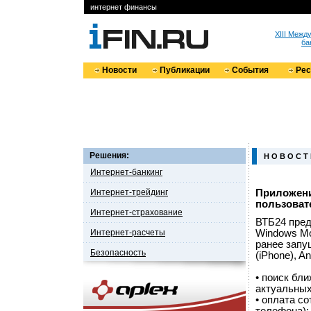
интернет финансы
XIII Меж
ба
Новости
Публикации
События
Ре
Решения:
Н О В О С Т
Интернет-банкинг
Интернет-трейдинг
Приложени
пользоват
Интернет-страхование
ВТБ24 пред
Интернет-расчеты
Windows Mo
ранее запу
Безопасность
(iPhone), A
• поиск бл
актуальных
• оплата со