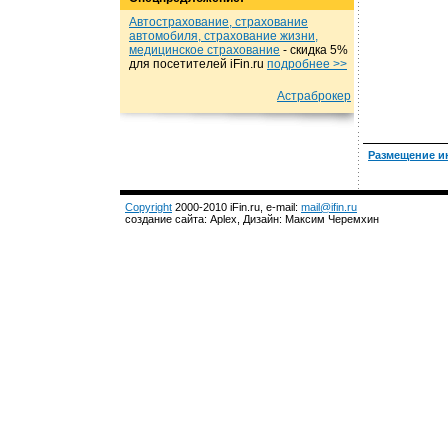
Автострахование, страхование
автомобиля, страхование жизни,
медицинское страхование
- cкидка 5%
для посетителей iFin.ru
подробнеe >>
Астраброкер
Размещение и
Copyright
2000-2010 iFin.ru, e-mail:
mail@ifin.ru
создание сайта: Aplex, Дизайн: Максим Черемхин