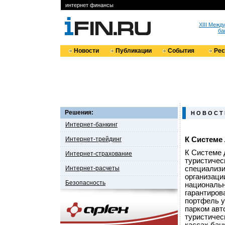
интернет финансы
XIII Меж
ба
Новости
Публикации
События
Ре
Решения:
Н О В О С Т
Интернет-банкинг
Интернет-трейдинг
К Системе
К Системе
Интернет-страхование
туристическ
Интернет-расчеты
специализи
организаци
Безопасность
национальн
гарантиров
портфель у
парком авто
туристическ