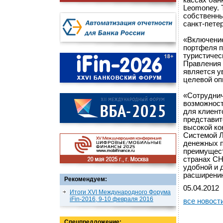
кассах бан
Leomoney. 
собственны
санкт-петер
«Включение
портфеля 
туристичес
Правления 
является у
целевой оп
«Сотрудни
возможност
для клиент
представите
высокой ко
Системой 
денежных п
преимущест
странах СН
удобной и 
расширению
Рекомендуем:
05.04.2012
Итоги XVI Международного Форума
iFin-2016, 9-10 февраля 2016
все новост
Спецпредложение: