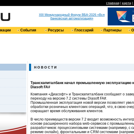
главная
|
карта
|
XIII Международный Форум ВБА-2026 «Вся
банковская автоматизация»
кации
События
Ресурсы
Глоссарий
Партнеры
О
Н О В О С Т И
Транскапиталбанк начал промышленную эксплуатацию н
Diasoft FA#
Компания «Диасофт» и Транскапиталбанк сообщают о заве
переходу на версию 7.2 системы Diasoft FA#.
Промышленная эксплуатация новой версии позволяет увел
обработки розничных клиентских операций, что, в свою оче
сокращает время обслуживания клиентов.
В число преимуществ версии 7.2 входит возможность интег
основе расширенного набора web-сервисов с промышленн
разработчиков: процессинговыми системами (например, с си
режиме онлайн), фронтальными и CRM системами (например