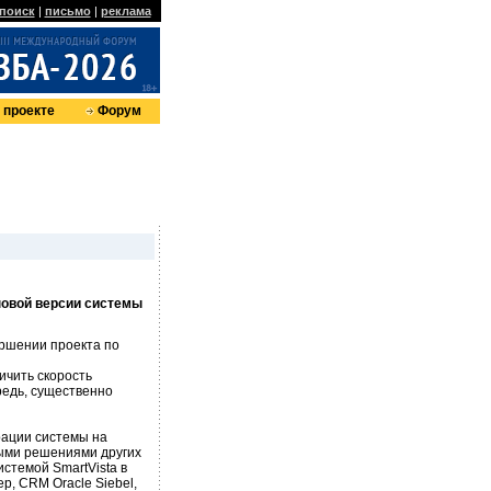
поиск
|
письмо
|
реклама
 проекте
Форум
овой версии системы
ршении проекта по
ичить скорость
редь, существенно
рации системы на
ыми решениями других
стемой SmartVista в
, CRM Oracle Siеbel,