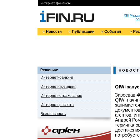
интернет финансы
XIII Меж
ба
Новости
Публикации
События
Ре
Решения:
Н О В О С Т
Интернет-банкинг
Интернет-трейдинг
QIWI запу
Завоевав 4
Интернет-страхование
QIWI начин
Интернет-расчеты
занимаетс
документов
Безопасность
агентов, и
Андрей Ром
терминалов
достижения
потребуется