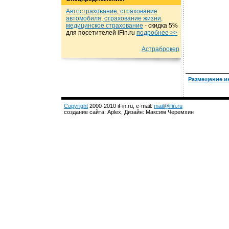
Автострахование, страхование
автомобиля, страхование жизни,
медицинское страхование
- cкидка 5%
для посетителей iFin.ru
подробнеe >>
Астраброкер
Размещение и
Copyright
2000-2010 iFin.ru, e-mail:
mail@ifin.ru
создание сайта: Aplex, Дизайн: Максим Черемхин