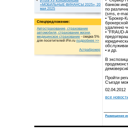
• "Сервер 
Итоги XV Конференции
банком инф
«МОБИЛЬНЫЕ ФИНАНСЫ 2025», 20
мая 2025
по различн
(sms, e-mail,
• "Брокер-
Спецпредложение:
брокерской
удаленно ч
Автострахование, страхование
• "FRAUD-Ан
автомобиля, страхование жизни,
предотвращ
медицинское страхование
- cкидка 5%
для посетителей iFin.ru
подробнеe >>
юридически
обслуживан
Астраброкер
• и др.
В экспозиц
продемонс
демоверсий
Пройти рег
Съезде мож
02.04.2012
все новост
Размещение и