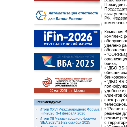
решениями 
Президент 
Председате
выступлени
РФ, Федера
коммерческ
Компания B
комплекс р
обслуживан
уделено р
обновленны
• "CORREQT
организаци
банка;
• "ДБО BS-
обеспечива
банковских
• "ДБО BS-C
полнофунк
удобное и 
клиентов б
спектра ус
Рекомендуем:
телефонов, 
• "Расчетн
Итоги XXVI Международного Форума
решение дл
iFin-2026, 3-4 февраля 2026
режиме реа
Итоги XII Международного форума
с территор
"ВБА 2025" 21-22 октября 2025