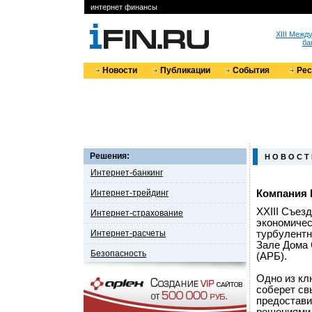
интернет финансы
XIII Меж
ба
Новости
Публикации
События
Ре
Решения:
Н О В О С Т
Интернет-банкинг
Интернет-трейдинг
Компания 
XXIII Съез
Интернет-страхование
экономичес
Интернет-расчеты
турбулентн
Зале Дома 
Безопасность
(АРБ).
Одно из кл
соберет св
предостави