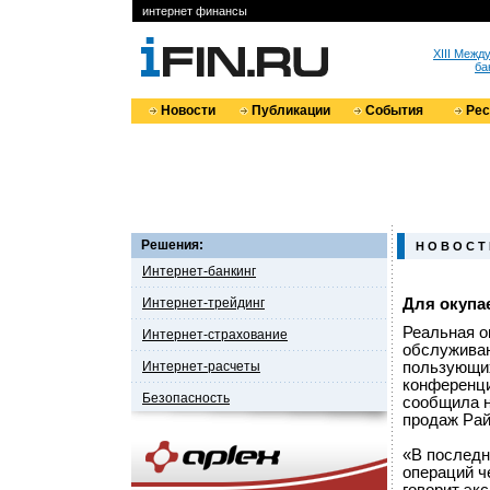
интернет финансы
XIII Меж
ба
Новости
Публикации
События
Ре
Решения:
Н О В О С Т
Интернет-банкинг
Интернет-трейдинг
Для окупа
Реальная о
Интернет-страхование
обслуживан
Интернет-расчеты
пользующих
конференци
Безопасность
сообщила н
продаж Рай
«В последн
операций ч