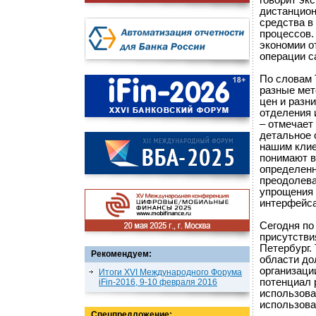
говорит экс
дистанцион
средства в
процессов.
экономии о
операции с
По словам 
разные мет
цен и разн
отделения и
– отмечает
детальное 
нашим клие
понимают в
определенн
преодолева
упрощения 
интерфейса
Сегодня по
присутстви
Петербург.
Рекомендуем:
области до
организаци
Итоги XVI Международного Форума
потенциал 
iFin-2016, 9-10 февраля 2016
использова
использова
Спецпредложение: