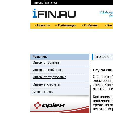
интернет финансы
XIII Меж
ба
Новости
Публикации
События
Ре
Решения:
Н О В О С Т
Интернет-банкинг
Интернет-трейдинг
PayPal сн
С 24 сентя
Интернет-страхование
электронны
Интернет-расчеты
счета. Ком
от страны 
Безопасность
Как напоми
пользовате
средства о
некоторых 