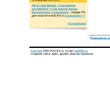
Автострахование, страхование
автомобиля, страхование жизни,
медицинское страхование
- cкидка 5%
для посетителей iFin.ru
подробнеe >>
Астраброкер
Размещение и
Copyright
2000-2010 iFin.ru, e-mail:
mail@ifin.ru
создание сайта: Aplex, Дизайн: Максим Черемхин