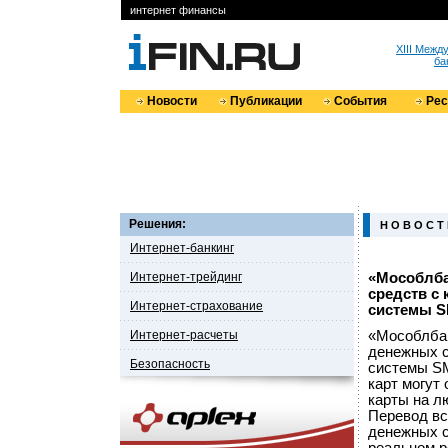
интернет финансы
XIII Меж
ба
Новости
Публикации
События
Ре
Решения:
Н О В О С Т
Интернет-банкинг
Интернет-трейдинг
«Мособлба
средств с 
Интернет-страхование
системы S
Интернет-расчеты
«Мособлбан
денежных с
Безопасность
системы SM
карт могут
карты на л
Перевод вс
денежных с