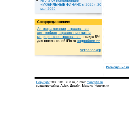
Итоги XV Конференции
«МОБИЛЬНЫЕ ФИНАНСЫ 2025», 20
мая 2025
Спецпредложение:
Автострахование, страхование
автомобиля, страхование жизни,
медицинское страхование
- cкидка 5%
для посетителей iFin.ru
подробнеe >>
Астраброкер
Размещение и
Copyright
2000-2010 iFin.ru, e-mail:
mail@ifin.ru
создание сайта: Aplex, Дизайн: Максим Черемхин