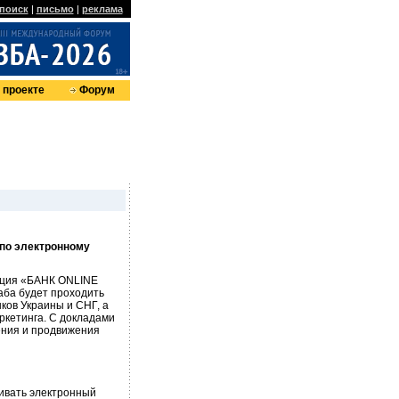
поиск
|
письмо
|
реклама
 проекте
Форум
 по электронному
нция «БАНК ONLINE
аба будет проходить
нков Украины и СНГ, а
ркетинга. С докладами
ения и продвижения
вивать электронный