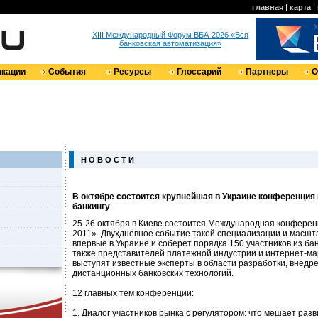
главная
|
карта
|
XIII Международный Форум ВБА-2026 «Вся
банковская автоматизация»
кации
События
Ресурсы
Глоссарий
Партнеры
О
Н О В О С Т И
В октябре состоится крупнейшая в Украине конференция
банкингу
25-26 октября в Киеве состоится Международная конфере
2011». Двухдневное событие такой специализации и масшт
впервые в Украине и соберет порядка 150 участников из ба
также представителей платежной индустрии и интернет-ма
выступят известные эксперты в области разработки, внедр
дистанционных банковских технологий.
12 главных тем конференции:
1. Диалог участников рынка с регулятором: что мешает раз