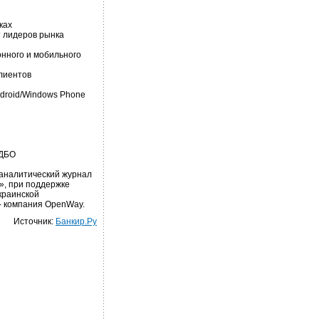
ках
т лидеров рынка
онного и мобильного
клиентов
droid/Windows Phone
 ДБО
аналитический журнал
», при поддержке
краинской
- компания OpenWay.
Источник:
Банкир.Ру