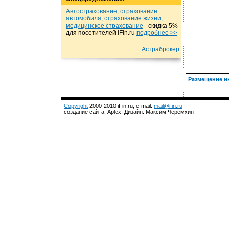
Автострахование, страхование
автомобиля, страхование жизни,
медицинское страхование
- cкидка 5%
для посетителей iFin.ru
подробнеe >>
Астраброкер
Размещение и
Copyright
2000-2010 iFin.ru, e-mail:
mail@ifin.ru
создание сайта: Aplex, Дизайн: Максим Черемхин