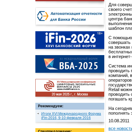
Для соверш
своего сче
электронны
центра бан
выполнения
шаблон пла
C помощью 
совершать 
на звонках
бесплатных
в интернет
Система ин
проводить 
компаний, 
операторов
государств
Retail мож
проводить 
погашать к
Рекомендуем:
На сегодня
пополнять 
Итоги XVI Международного Форума
iFin-2016, 9-10 февраля 2016
10.08.2011
все новост
Спецпредложение: