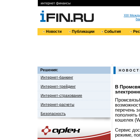
интернет финансы
XIII Меж
ба
Новости
Публикации
События
Ре
Решения:
Н О В О С Т
Интернет-банкинг
Интернет-трейдинг
В Промсвя
электронн
Интернет-страхование
Промсвязь
Интернет-расчеты
возможност
перечень э
Безопасность
пополнять 
кошелек (W
Сервис дос
режиме, по