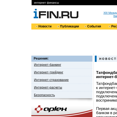
интернет финансы
XIII Меж
ба
Новости
Публикации
События
Ре
Решения:
Н О В О С Т
Интернет-банкинг
Интернет-трейдинг
Татфондба
интернет-
Интернет-страхование
Татфондбан
Интернет-расчеты
к интернет
подключени
Безопасность
подключени
воспринима
Первая акц
банком в р