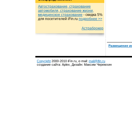
Автострахование, страхование
автомобиля, страхование жизни,
медицинское страхование
- cкидка 5%
для посетителей iFin.ru
подробнеe >>
Астраброкер
Размещение и
Copyright
2000-2010 iFin.ru, e-mail:
mail@ifin.ru
создание сайта: Aplex, Дизайн: Максим Черемхин