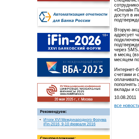
специалист
сотруднико
«Онлайн Па
доступ в и
подтвержд
Вторую акц
адресует ч
подключени
подтвержде
через SMS.
в месяц (в
месяцем по
Интернет-б
счетами и 
оплачивать
пополнять 
вклады и с
10.08.2011
все новост
Рекомендуем:
Итоги XVI Международного Форума
iFin-2016, 9-10 февраля 2016
Спецпредложение: