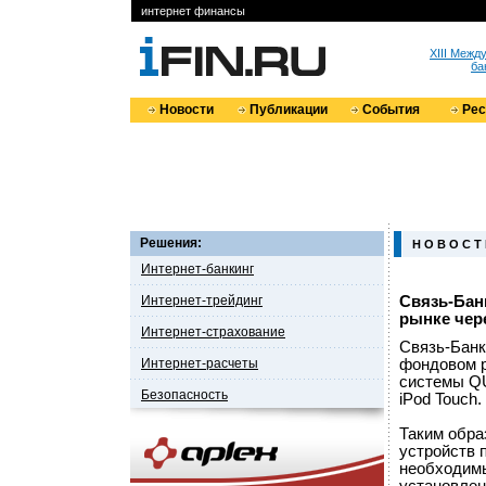
интернет финансы
XIII Меж
ба
Новости
Публикации
События
Ре
Решения:
Н О В О С Т
Интернет-банкинг
Интернет-трейдинг
Связь-Бан
рынке чере
Интернет-страхование
Связь-Банк
Интернет-расчеты
фондовом р
системы QU
Безопасность
iPod Touch.
Таким обр
устройств 
необходимы