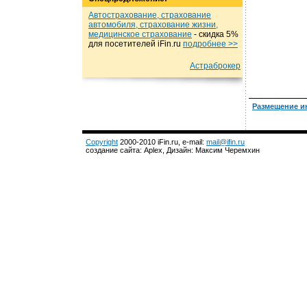
Автострахование, страхование
автомобиля, страхование жизни,
медицинское страхование
- cкидка 5%
для посетителей iFin.ru
подробнеe >>
Астраброкер
Размещение и
Copyright
2000-2010 iFin.ru, e-mail:
mail@ifin.ru
создание сайта: Aplex, Дизайн: Максим Черемхин