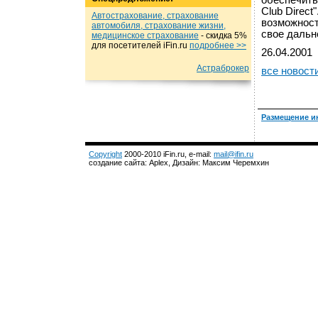
обеспечить
Club Direct
Автострахование, страхование
возможност
автомобиля, страхование жизни,
свое дальн
медицинское страхование
- cкидка 5%
для посетителей iFin.ru
подробнеe >>
26.04.2001
Астраброкер
все новост
Размещение и
Copyright
2000-2010 iFin.ru, e-mail:
mail@ifin.ru
создание сайта: Aplex, Дизайн: Максим Черемхин