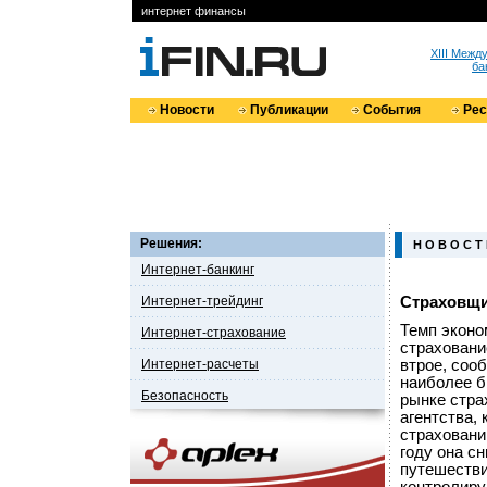
интернет финансы
XIII Меж
ба
Новости
Публикации
События
Ре
Решения:
Н О В О С Т
Интернет-банкинг
Интернет-трейдинг
Страховщи
Темп эконо
Интернет-страхование
страховани
Интернет-расчеты
втрое, соо
наиболее б
Безопасность
рынке стра
агентства, 
страховани
году она с
путешествий