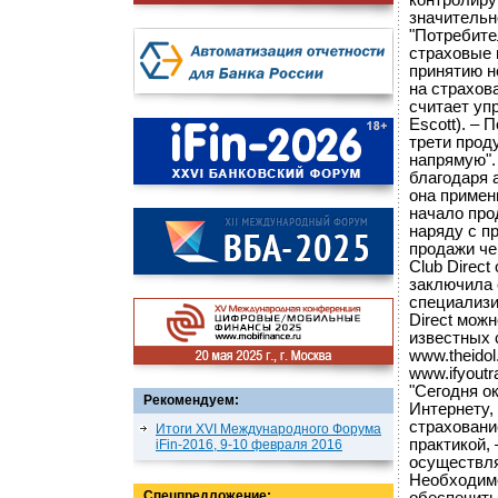
контролиру
значительн
"Потребите
страховые 
принятию н
на страхов
считает уп
Escott). –
трети прод
напрямую".
благодаря 
она примен
начало про
наряду с п
продажи чер
Club Direc
заключила 
специализи
Direct можн
известных 
www.theidol
www.ifyoutr
"Сегодня о
Рекомендуем:
Интернету,
страховани
Итоги XVI Международного Форума
практикой,
iFin-2016, 9-10 февраля 2016
осуществля
Необходимо
Спецпредложение: