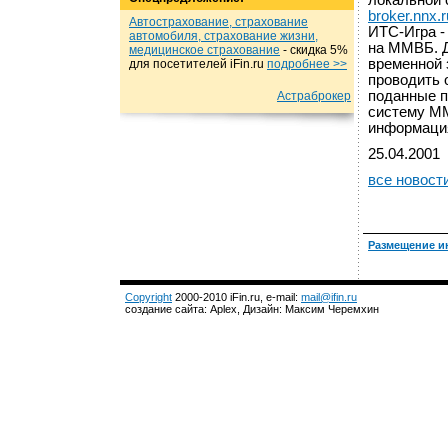
локальной 
broker.nnx.r
Автострахование, страхование
ИТС-Игра -
автомобиля, страхование жизни,
на ММВБ. Д
медицинское страхование
- cкидка 5%
временной 
для посетителей iFin.ru
подробнеe >>
проводить 
поданные п
Астраброкер
систему ММ
информац
25.04.2001
все новост
Размещение и
Copyright
2000-2010 iFin.ru, e-mail:
mail@ifin.ru
создание сайта: Aplex, Дизайн: Максим Черемхин