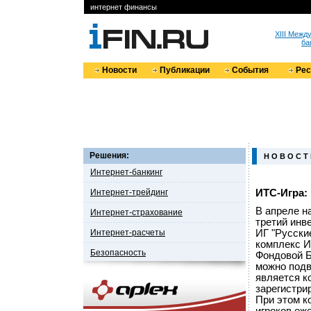
интернет финансы
XIII Меж
ба
Новости
Публикации
События
Ре
Решения:
Н О В О С Т
Интернет-банкинг
Интернет-трейдинг
ИТС-Игра:
В апреле н
Интернет-страхование
третий инв
Интернет-расчеты
ИГ "Русски
комплекс И
Безопасность
Фондовой Б
можно подв
является к
зарегистри
При этом к