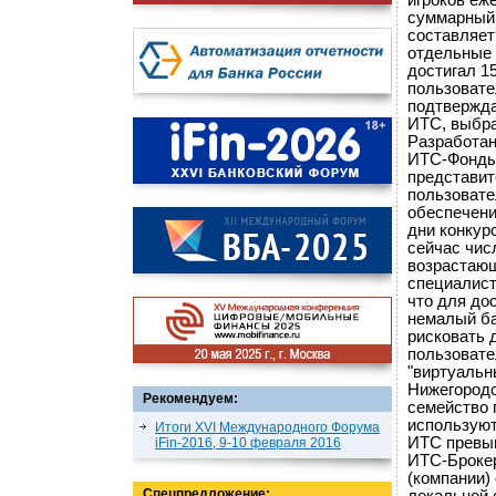
игроков еж
суммарный 
составляет
отдельные 
достигал 1
пользовате
подтвержда
ИТС, выбра
Разработан
ИТС-Фонды 
представит
пользовате
обеспечени
дни конкур
сейчас чис
возрастающ
специалист
что для до
немалый ба
рисковать 
пользовате
"виртуальн
Нижегородс
Рекомендуем:
семейство 
используют
Итоги XVI Международного Форума
ИТС превы
iFin-2016, 9-10 февраля 2016
ИТС-Брокер
(компании)
Спецпредложение: