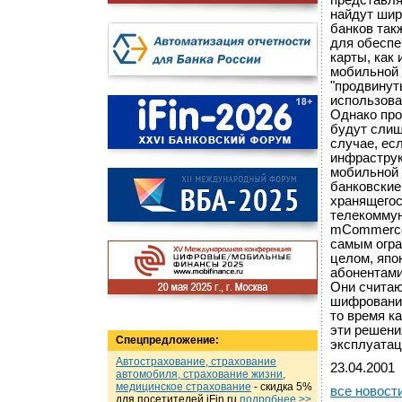
представля
найдут шир
банков так
для обеспе
карты, как
мобильной 
"продвинут
использова
Однако про
будут слиш
случае, ес
инфраструк
мобильной 
банковские
хранящегос
телекоммун
mCommerce-
самым огра
целом, япо
абонентам
Они считаю
шифровании
то время к
эти решения
Спецпредложение:
эксплуатац
Автострахование, страхование
23.04.2001
автомобиля, страхование жизни,
медицинское страхование
- cкидка 5%
все новост
для посетителей iFin.ru
подробнеe >>