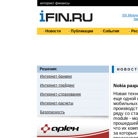
интернет финансы
XIII Меж
ба
Новости
Публикации
События
Ре
Решения:
Н О В О С Т
Интернет-банкинг
Интернет-трейдинг
Nokia раз
Новая техн
Интернет-страхование
еще одной 
Интернет-расчеты
мобильных 
производст
Безопасность
ряду со ста
module - м
прошедшей 
что их ком
за которые