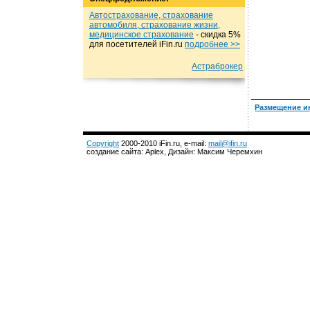
Автострахование, страхование
автомобиля, страхование жизни,
медицинское страхование
- cкидка 5%
для посетителей iFin.ru
подробнеe >>
Астраброкер
Размещение и
Copyright
2000-2010 iFin.ru, e-mail:
mail@ifin.ru
создание сайта: Aplex, Дизайн: Максим Черемхин