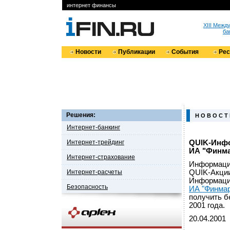
интернет финансы
XIII Меж
ба
Новости
Публикации
События
Ре
Решения:
Н О В О С Т
Интернет-банкинг
Интернет-трейдинг
QUIK-Инфо
ИА "Финма
Интернет-страхование
Информацио
Интернет-расчеты
QUIK-Акци
Информацио
Безопасность
ИА "Финмар
получить б
2001 года.
20.04.2001