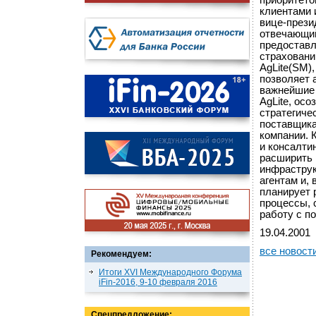
приоритето
клиентами 
вице-презид
отвечающий
предоставл
страховани
AgLite(SM)
позволяет 
важнейшие 
AgLite, ос
стратегиче
поставщика
компании. К
и консалти
расширить
инфраструк
агентам и, 
планирует 
процессы, 
работу с п
19.04.2001
все новост
Рекомендуем:
Итоги XVI Международного Форума
iFin-2016, 9-10 февраля 2016
Спецпредложение: