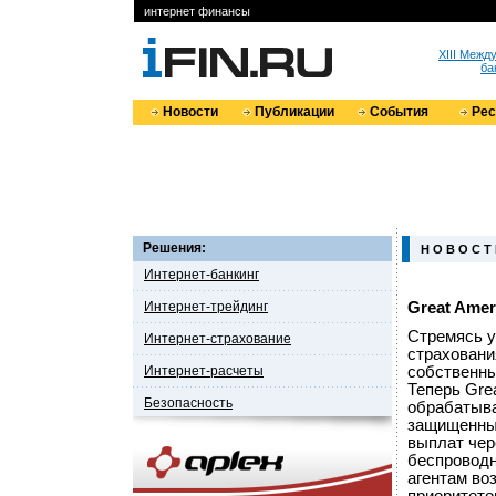
интернет финансы
XIII Меж
ба
Новости
Публикации
События
Ре
Решения:
Н О В О С Т
Интернет-банкинг
Интернет-трейдинг
Great Ame
Стремясь у
Интернет-страхование
страховани
Интернет-расчеты
собственны
Теперь Gre
Безопасность
обрабатыва
защищенный
выплат чер
беспроводн
агентам во