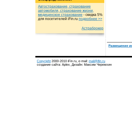
Автострахование, страхование
автомобиля, страхование жизни,
медицинское страхование
- cкидка 5%
для посетителей iFin.ru
подробнеe >>
Астраброкер
Размещение и
Copyright
2000-2010 iFin.ru, e-mail:
mail@ifin.ru
создание сайта: Aplex, Дизайн: Максим Черемхин