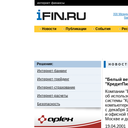
интернет финансы
XIII Меж
ба
Новости
Публикации
События
Ре
Решения:
Н О В О С Т
Интернет-банкинг
Интернет-трейдинг
"Белый ве
"КредитПи
Интернет-страхование
Компании "
Интернет-расчеты
об использ
системы "К
Безопасность
компьютерн
с декабря 
и офисной 
Москве и д
19.04.2001