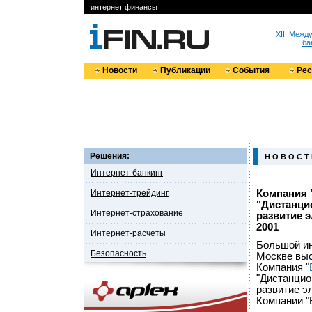
интернет финансы
XIII Меж
ба
Новости
Публикации
События
Ре
Решения:
Н О В О С Т
Интернет-банкинг
Интернет-трейдинг
Компания 
"Дистанци
Интернет-страхование
развитие 
2001
Интернет-расчеты
Большой ин
Безопасность
Москве вы
Компания "
"Дистанцио
развитие э
Компании "