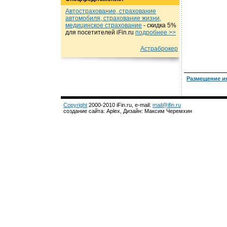
Автострахование, страхование
автомобиля, страхование жизни,
медицинское страхование
- cкидка 5%
для посетителей iFin.ru
подробнеe >>
Астраброкер
Размещение и
Copyright
2000-2010 iFin.ru, e-mail:
mail@ifin.ru
создание сайта: Aplex, Дизайн: Максим Черемхин