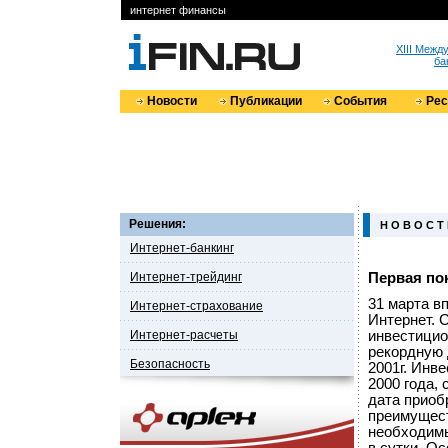
интернет финансы
XIII Меж
ба
Новости
Публикации
События
Ре
Решения:
Н О В О С Т
Интернет-банкинг
Интернет-трейдинг
Первая пок
31 марта в
Интернет-страхование
Интернет.
Интернет-расчеты
инвестицио
рекордную 
Безопасность
2001г. Инв
2000 года, 
дата приобр
преимущест
необходимы