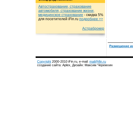
Автострахование, страхование
автомобиля, страхование жизни,
медицинское страхование
- cкидка 5%
для посетителей iFin.ru
подробнеe >>
Астраброкер
Размещение и
Copyright
2000-2010 iFin.ru, e-mail:
mail@ifin.ru
создание сайта: Aplex, Дизайн: Максим Черемхин