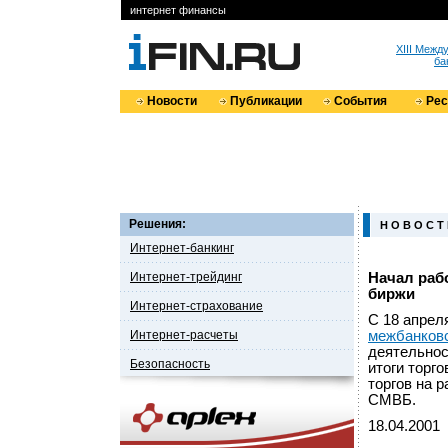
интернет финансы
XIII Меж
ба
Новости
Публикации
События
Ре
Решения:
Н О В О С Т
Интернет-банкинг
Интернет-трейдинг
Начал раб
биржи
Интернет-страхование
С 18 апрел
Интернет-расчеты
межбанков
деятельнос
Безопасность
итоги торг
торгов на 
СМВБ.
18.04.2001