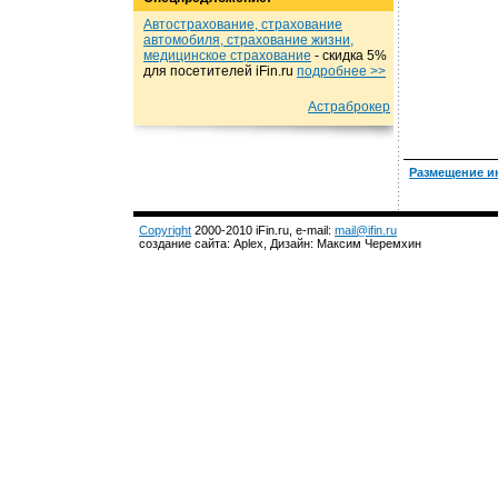
Автострахование, страхование
автомобиля, страхование жизни,
медицинское страхование
- cкидка 5%
для посетителей iFin.ru
подробнеe >>
Астраброкер
Размещение и
Copyright
2000-2010 iFin.ru, e-mail:
mail@ifin.ru
создание сайта: Aplex, Дизайн: Максим Черемхин