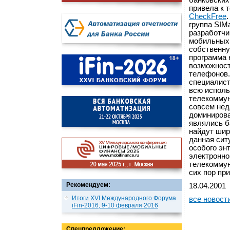
банковских
привела к 
CheckFree
группа SIMa
разработчи
мобильных 
собственну
программа 
возможност
телефонов.
специалист
всю исполь
телекоммун
совсем нед
доминирова
являлись б
найдут шир
данная сит
особого эн
электронно
телекоммун
сих пор пр
Рекомендуем:
18.04.2001
Итоги XVI Международного Форума
все новост
iFin-2016, 9-10 февраля 2016
Спецпредложение: