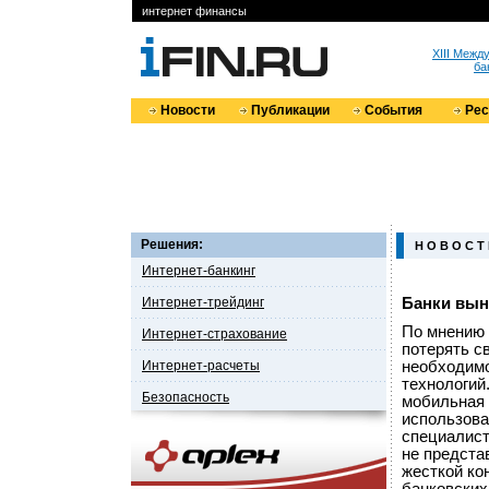
интернет финансы
XIII Меж
ба
Новости
Публикации
События
Ре
Решения:
Н О В О С Т
Интернет-банкинг
Интернет-трейдинг
Банки вын
По мнению 
Интернет-страхование
потерять с
Интернет-расчеты
необходим
технологий
Безопасность
мобильная 
использова
специалист
не предста
жесткой ко