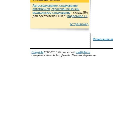
Автострахование, страхование
автомобиля, страхование жизни,
медицинское страхование
- cкидка 5%
для посетителей iFin.ru
подробнеe >>
Астраброкер
Размещение и
Copyright
2000-2010 iFin.ru, e-mail:
mail@ifin.ru
создание сайта: Aplex, Дизайн: Максим Черемхин