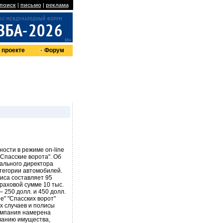
поиск
|
письмо
|
реклама
 проекте
Форум
ости в режиме on-line
Спасские ворота". Об
рального директора
тегории автомобилей.
иса составляет 95
траховой сумме 10 тыс.
– 250 долл. и 450 долл.
е" "Спасских ворот"
х случаев и полисы
компания намерена
ванию имущества,