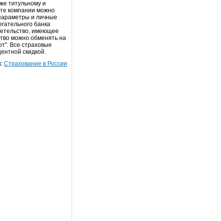
же титульному и
йте компании можно
 параметры и личные
егательного банка
детельство, имеющее
ство можно обменять на
т". Все страховые
центной скидкой.
к:
Страхование в России