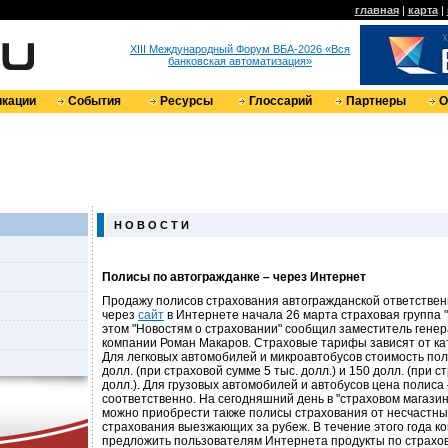
главная
|
карта
|
XIII Международный Форум ВБА-2026 «Вся
банковская автоматизация»
кации
События
Ресурсы
Глоссарий
Партнеры
О
Н О В О С Т И
Полисы по автогражданке – через Интернет
Продажу полисов страхования автогражданской ответственн
через
сайт
в Интернете начала 26 марта страховая группа "
этом "Новостям о страховании" сообщил заместитель гене
компании Роман Макаров. Страховые тарифы зависят от ка
Для легковых автомобилей и микроавтобусов стоимость пол
долл. (при страховой сумме 5 тыс. долл.) и 150 долл. (при с
долл.). Для грузовых автомобилей и автобусов цена полиса 
соответственно. На сегодняшний день в "страховом магазин
можно приобрести также полисы страхования от несчастны
страхования выезжающих за рубеж. В течение этого года 
предложить пользователям Интернета продукты по страхо