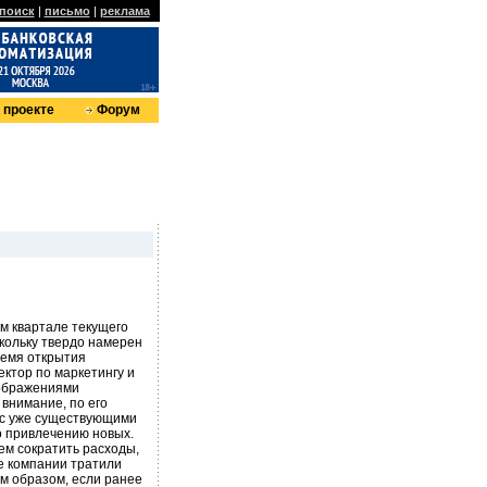
поиск
|
письмо
|
реклама
 проекте
Форум
м квартале текущего
кольку твердо намерен
ремя открытия
ектор по маркетингу и
оображениями
внимание, по его
 с уже существующими
по привлечению новых.
ем сократить расходы,
ие компании тратили
им образом, если ранее