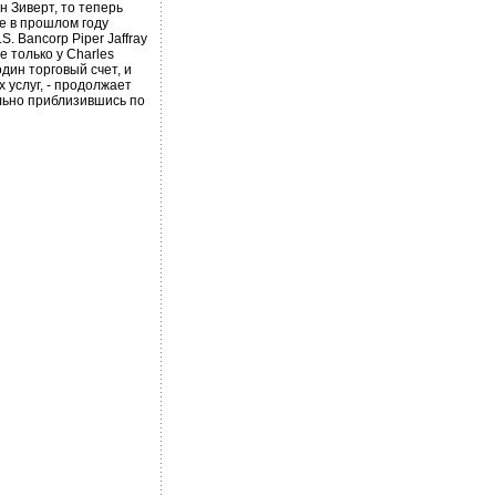
н Зиверт, то теперь
e в прошлом году
. Bancorp Piper Jaffray
 только у Charles
дин торговый счет, и
услуг, - продолжает
ально приблизившись по