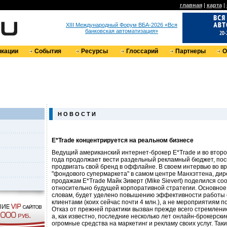
главная
|
карта
|
XIII Международный Форум ВБА-2026 «Вся
банковская автоматизация»
кации
События
Ресурсы
Глоссарий
Партнеры
О
Н О В О С Т И
E*Trade концентрируется на реальном бизнесе
Ведущий американский интернет-брокер E*Trade и во второ
года продолжает вести раздельный рекламный бюджет, пос
продвигать свой бренд в оффлайне. В своем интервью во в
"фондового супермаркета" в самом центре Манхэттена, дир
продажам E*Trade Майк Зиверт (Mike Sievert) поделился с
относительно будущей корпоративной стратегии. Основное 
словам, будет уделено повышению эффективности работы
клиентами (коих сейчас почти 4 млн.), а не мероприятиям 
Отказ от прежней практики вызван прежде всего стремлени
а, как известно, последние несколько лет онлайн-брокерск
огромные средства на маркетинг и рекламу своих услуг. Так