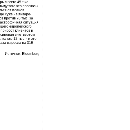
рыл всего 45 тыс.
виду того что прогнозы
ться от планов
е хуже - в январе-
в против 70 тыс. за
атастрофичная ситуация
йшего европейского
прирост клиентов в
ксирован в четвертом
 только 12 тыс. - и это
 база выросла на 319
Источник: Bloomberg