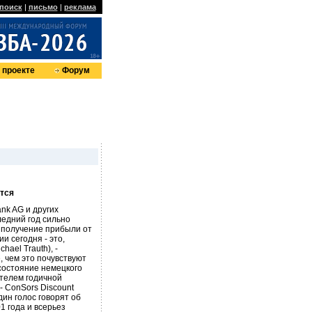
поиск
|
письмо
|
реклама
 проекте
Форум
ется
nk AG и других
ледний год сильно
а получение прибыли от
 сегодня - это,
hael Trauth), -
 чем это почувствуют
состояние немецкого
ателем годичной
- ConSors Discount
один голос говорят об
1 года и всерьез