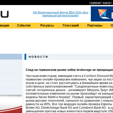
главная
|
карта
|
XIII Международный Форум ВБА-2026 «Вся
банковская автоматизация»
кации
События
Ресурсы
Глоссарий
Партнеры
О
Н О В О С Т И
Спад на германском рынке online brokerage не прекраща
Частным инвесторам, имеющим счета в ConSors Discount Ba
германских онлайн-брокерских компаниях, чьи акции за пос
упали в цене, не стоит рассчитывать в ближайшее время н
собственных капиталовложений. "Среднесрочные инвестиции
считай, потерянные деньги, - резюмирует Михаэль Траут (Mic
положительные изменения на рынке произойдут не раньше,
индексы Neuer Markt и Nasdaq". Первый, характеризующий 
рынка высоких технологий, снизился по сравнению с показ
давности на 80%. Все три ведущих онлайн-брокера Европы 
Broker AG, Direkt Anlage Bank AG and Comdirect Bank AG - в 
уменьшении притока новых клиентов в первом квартале 200