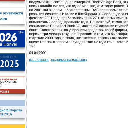
подумывают о сокращении издержек. Direkt Anlage Bank, отк
новых онлайн-счетов, что вдвое меньше, чем годом ранее. В
на 2001 год в целом неблагоприятны, DAB пришлось отказа
развития бизнеса в Италии и Швейцарии. У ConSors дела ещ
феврале 2001 года прибавилось лишь 27 тыс. новых клиенто
аналогичный период прошлого года. Но, пожалуй, самая к
сложилась в Comdirect Bank AG, дочерней компании крупне
банка Commerzbank: по уверениям представителей фирмы, 
первые три месяца текущего "сравним" с тем, что был зафи
квартале 2000 года, а тогда, как известно, таковых оказалось
после того как в первом полугодии того же года клиентская
тыс.
04.04.2001
все новости
|
подписка на рассылку
дного Форума
ля 2016