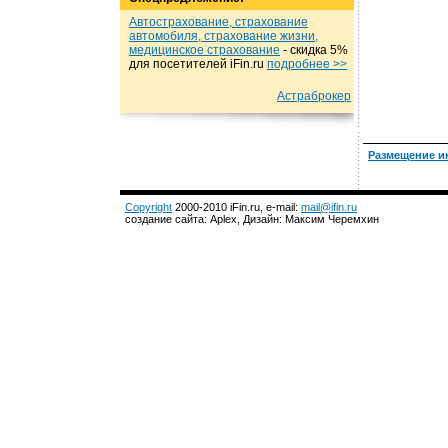
Автострахование, страхование
автомобиля, страхование жизни,
медицинское страхование
- cкидка 5%
для посетителей iFin.ru
подробнеe >>
Астраброкер
Размещение и
Copyright
2000-2010 iFin.ru, e-mail:
mail@ifin.ru
создание сайта: Aplex, Дизайн: Максим Черемхин