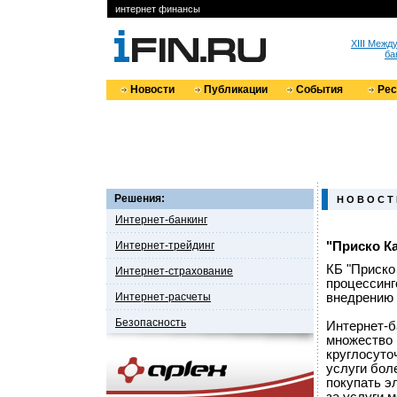
интернет финансы
XIII Меж
ба
Новости
Публикации
События
Ре
Решения:
Н О В О С Т
Интернет-банкинг
Интернет-трейдинг
"Приско К
КБ "Приско
Интернет-страхование
процессинг
Интернет-расчеты
внедрению 
Безопасность
Интернет-б
множество 
круглосуто
услуги бол
покупать э