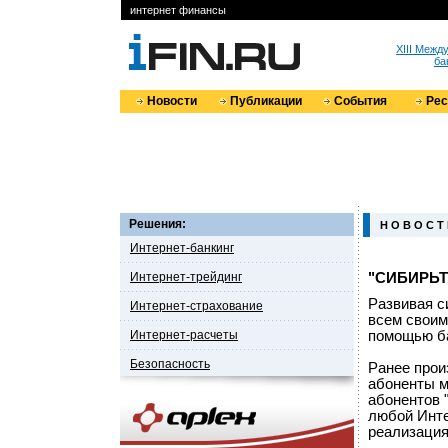
интернет финансы
XIII Меж
ба
Новости
Публикации
События
Ре
Решения:
Н О В О С Т
Интернет-банкинг
Интернет-трейдинг
"СИБИРЬТЕ
Развивая с
Интернет-страхование
всем своим
Интернет-расчеты
помощью ба
Безопасность
Ранее прои
абоненты м
абонентов 
любой Инте
реализация