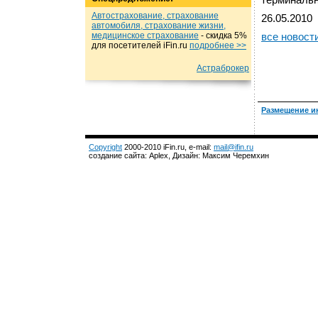
терминальн
Автострахование, страхование
26.05.2010
автомобиля, страхование жизни,
медицинское страхование
- cкидка 5%
все новост
для посетителей iFin.ru
подробнеe >>
Астраброкер
Размещение и
Copyright
2000-2010 iFin.ru, e-mail:
mail@ifin.ru
создание сайта: Aplex, Дизайн: Максим Черемхин