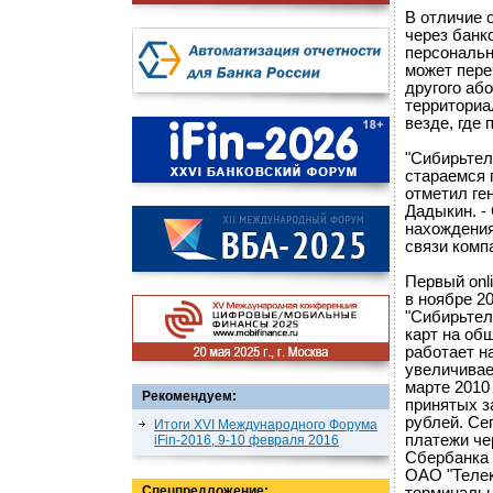
В отличие 
через банк
персональн
может пере
другого або
территориа
везде, где 
"Сибирьтел
стараемся 
отметил ге
Дадыкин. -
нахождения
связи комп
Первый onl
в ноябре 2
"Сибирьтел
карт на об
работает н
увеличивае
марте 2010
Рекомендуем:
принятых з
рублей. Се
Итоги XVI Международного Форума
платежи че
iFin-2016, 9-10 февраля 2016
Сбербанка 
ОАО "Телек
Спецпредложение: