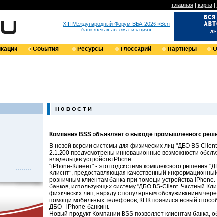
главная
|
карта
|
XIII Международный Форум ВБА-2026 «Вся
банковская автоматизация»
кации
События
Ресурсы
Глоссарий
Партнеры
О
Н О В О С Т И
Компания BSS объявляет о выходе промышленного реше
В новой версии системы для физических лиц "ДБО BS-Client.
2.1.200 предусмотрены инновационные возможности обслу
владельцев устройств iPhone.
"iPhone-Клиент" - это подсистема комплексного решения "Д
Клиент", предоставляющая качественный информационный
розничным клиентам банка при помощи устройства iPhone. 
банков, использующих систему "ДБО BS-Client. Частный Кл
физических лиц, наряду с популярным обслуживанием чере
помощи мобильных телефонов, КПК появился новый способ
ДБО - iPhone-банкинг.
Новый продукт Компании BSS позволяет клиентам банка, о