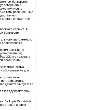
атежных банковских
луг, совершения
также получение
роме того, расширенные
едоставляют
а банка с просмотром
остного сервиса, в
ых банковских
тельного программного
ва обеспечивают
ртном для iPhone
дустановленное;
iPad 3G, что позволяет
ной реализации
у с возможностью
 и обслуживание для
астройки меню
клиента формате;
егко деинсталлируется с
а счет двухфакторной
нт" в Apple Worldwide
ерез онлайн-сервис