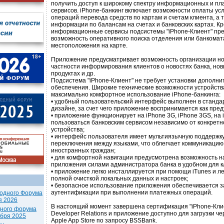
получить доступ к широкому спектру информационных и пл
сервисов. iPhone-банкинг включает возможности оплаты ус
операций перевода средств по картам и счетам клиента, а 
информации по балансам на счетах и банковских картах. К
информационные сервисы подсистемы "iPhone-Клиент" пр
возможность оперативного поиска отделения или банкомат
местоположения на карте.
Приложение предусматривает возможность организации нов
частности информирования клиентов о новостях банка, нов
продуктах и др.
Подсистема "iPhone-Клиент" не требует установки дополни
обеспечения. Широкие технические возможности устройст
максимально комфортное использование iPhone-банкинга:
• удобный пользовательский интерфейс выполнен в станда
дизайне, за счет чего приложение воспринимается как пре
• приложение функционирует на iPhone 3G, iPhone 3GS, на 
пользоваться банковским сервисом независимо от конкрет
устройства;
• интерфейс пользователя имеет мультиязычную поддержк
переключения между языками, что облегчает коммуникацию
иностранных граждан;
• для комфортной навигации предусмотрена возможность н
приложения силами администратора банка в удобном для 
• приложение легко инсталлируется при помощи iTunes и л
полной очисткой локальных данных и настроек;
• безопасное использование приложения обеспечивается з
аутентификации при выполнении платежных операций.
одного Форума
я 2026
В настоящий момент завершена сертификация "iPhone-Клие
дного форума
Developer Relations и приложение доступно для загрузки ч
ября 2025
Apple App Store по запросу BSSBank.