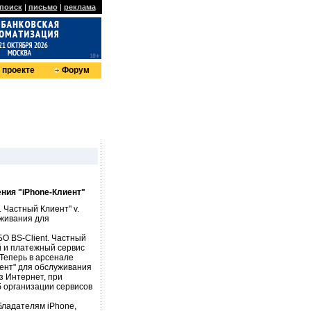
поиск
|
письмо
|
реклама
 проекте
Форум
ния "iPhone-Клиент"
 Частный Клиент" v.
живания для
БО BS-Client. Частный
 и платежный сервис
Теперь в арсенале
иент" для обслуживания
з Интернет, при
 организации сервисов
бладателям iPhone,