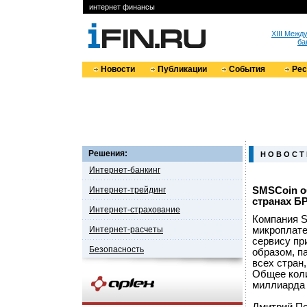
интернет финансы
XIII Меж
ба
Новости
Публикации
События
Ре
Решения:
Н О В О С Т
Интернет-банкинг
Интернет-трейдинг
SMSCoin о
странах Б
Интернет-страхование
Компания S
Интернет-расчеты
микроплате
сервису пр
Безопасность
образом, п
всех стран
Общее коли
миллиарда 