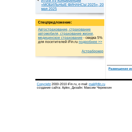
Итоги XV Конференции
«МОБИЛЬНЫЕ ФИНАНСЫ 2025», 20
мая 2025
Спецпредложение:
Автострахование, страхование
автомобиля, страхование жизни,
медицинское страхование
- cкидка 5%
для посетителей iFin.ru
подробнеe >>
Астраброкер
Размещение и
Copyright
2000-2010 iFin.ru, e-mail:
mail@ifin.ru
создание сайта: Aplex, Дизайн: Максим Черемхин