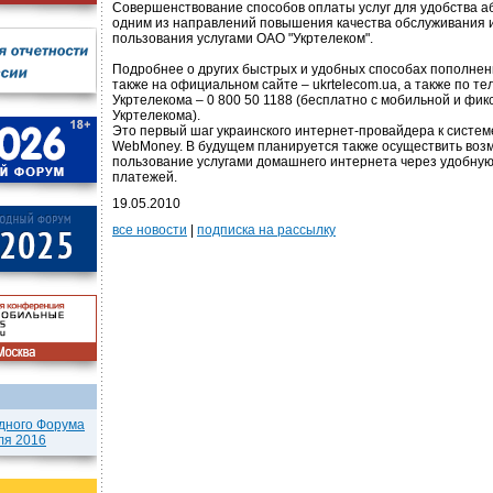
Совершенствование способов оплаты услуг для удобства а
одним из направлений повышения качества обслуживания 
пользования услугами ОАО "Укртелеком".
Подробнее о других быстрых и удобных способах пополнен
также на официальном сайте – ukrtelecom.ua, а также по т
Укртелекома – 0 800 50 1188 (бесплатно с мобильной и фи
Укртелекома).
Это первый шаг украинского интернет-провайдера к систем
WebMoney. В будущем планируется также осуществить воз
пользование услугами домашнего интернета через удобну
платежей.
19.05.2010
все новости
|
подписка на рассылку
дного Форума
ля 2016