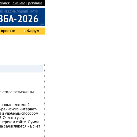
поиск
|
письмо
|
реклама
 проекте
Форум
то стало возможным
ронных платежей
краинского интернет-
м и удобным способом
. Оплата услуг
тнерском сайте. Сумма
ва зачисляются на счет