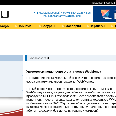
главная
|
карта
|
XIII Международный Форум ВБА-2026 «Вся
банковская автоматизация»
кации
События
Ресурсы
Глоссарий
Партнеры
О
Н О В О С Т И
Укртелеком подключил оплату через WebMoney
Пополнение счета мобильной связи Укртелекома наконец-
через систему электронных денег WebMoney.
Новый способ пополнения счета с помощью системы элект
WebMoney стал доступен для абонентов мобильной связи у
провадера №1 ОАО "Укртелеком". Воспользоваться просты
пополнения смогут владельцы электронных кошельков WMU
мобильной связи ОАО "Укртелеком" осуществляется на пар
платежа может составлять от 1 гривны. Уплаченные средст
абонента сразу и без дополнительных комиссий.