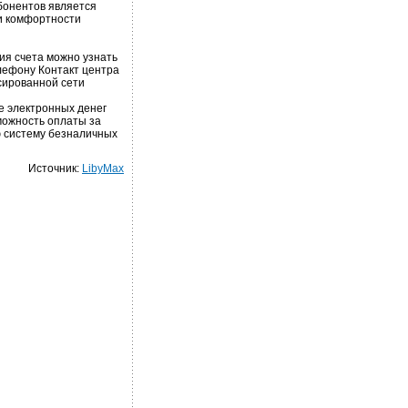
бонентов является
и комфортности
ия счета можно узнать
елефону Контакт центра
ксированной сети
е электронных денег
можность оплаты за
ю систему безналичных
Источник:
LibyMax