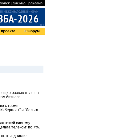
поиск
|
письмо
|
реклама
 проекте
Форум
й
ляющие развиваться на
том бизнесе.
ве с тремя
Киберплат" и "Дельта
платежей систему
Дельта телеком" по 7%.
 стать одним из