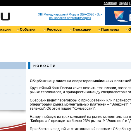
главная
|
карта
|
XIII Международный Форум ВБА-2026 «Вся
банковская автоматизация»
кации
События
Ресурсы
Глоссарий
Партнеры
О
Н О В О С Т И
Сбербанк нацелился на операторов мобильных платеже
Крупнейший банк России хочет освоить технологии, позво
рынке терминалов, и приобрести команду специалистов в э
Сбербанк ведет переговоры о приобретении или партнерст
операторами рынка моментальных платежей – "Элекснет", "
телеком". Об этом пишет "Коммерсант".
На крупнейшую из трех компаний на рынке моментальных 
"Киберплат" приходится более 23% рынка. У "Элекснет" и "
Приобретение одной из этих компаний позволит Сбербанку