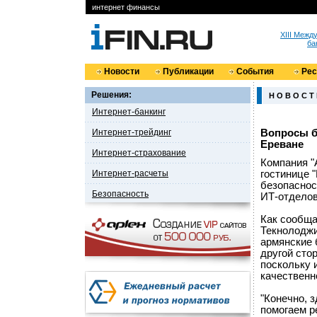
интернет финансы
XIII Меж
ба
Новости
Публикации
События
Ре
Решения:
Н О В О С Т
Интернет-банкинг
Интернет-трейдинг
Вопросы б
Ереване
Интернет-страхование
Компания "
Интернет-расчеты
гостинице 
безопаснос
Безопасность
ИТ-отделов
Как сообща
Текнолоджи
армянские 
другой сто
поскольку 
качественн
"Конечно, 
помогаем р