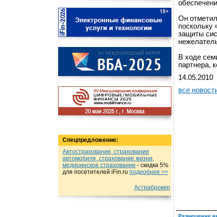
обеспечени
Он отметил
поскольку 
защиты сис
нежелатель
В ходе сем
партнера, 
14.05.2010
все новост
Спецпредложение:
Автострахование, страхование
автомобиля, страхование жизни,
медицинское страхование
- cкидка 5%
для посетителей iFin.ru
подробнеe >>
Астраброкер
Размещение и