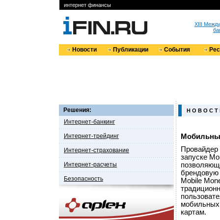
интернет финансы
XIII Меж
ба
Новости
Публикации
События
Ре
Решения:
Н О В О С Т
Интернет-банкинг
Интернет-трейдинг
Мобильные
Провайдер
Интернет-страхование
запуске Mob
Интернет-расчеты
позволяюще
брендовую 
Безопасность
Mobile Mon
традиционн
пользовате
мобильных 
картам.