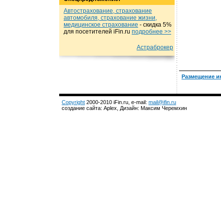
Автострахование, страхование
автомобиля, страхование жизни,
медицинское страхование
- cкидка 5%
для посетителей iFin.ru
подробнеe >>
Астраброкер
Размещение и
Copyright
2000-2010 iFin.ru, e-mail:
mail@ifin.ru
создание сайта: Aplex, Дизайн: Максим Черемхин