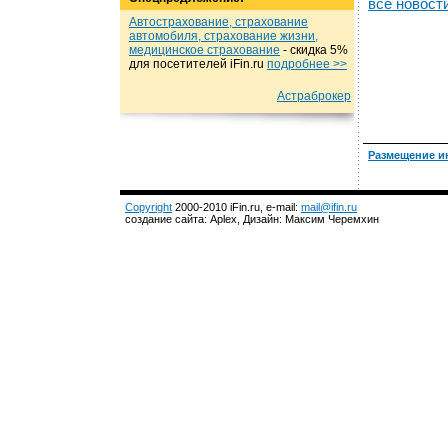
все новост
Автострахование, страхование
автомобиля, страхование жизни,
медицинское страхование
- cкидка 5%
для посетителей iFin.ru
подробнеe >>
Астраброкер
Размещение и
Copyright
2000-2010 iFin.ru, e-mail:
mail@ifin.ru
создание сайта: Aplex, Дизайн: Максим Черемхин