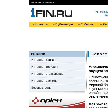
интернет финансы
XIII Меж
ба
Новости
Публикации
События
Ре
Решения:
Н О В О С Т
Интернет-банкинг
Интернет-трейдинг
Украински
осуществл
Интернет-страхование
ПриватБанк
Интернет-расчеты
взаимной з
мировой ба
Безопасность
крупные ко
онлайн чер
отвлечения
Для зачета