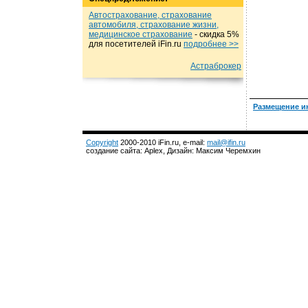
Автострахование, страхование
автомобиля, страхование жизни,
медицинское страхование
- cкидка 5%
для посетителей iFin.ru
подробнеe >>
Астраброкер
Размещение и
Copyright
2000-2010 iFin.ru, e-mail:
mail@ifin.ru
создание сайта: Aplex, Дизайн: Максим Черемхин