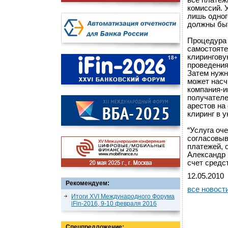
все платеж
комиссий. 
лишь одног
должны быт
Процедура 
самостояте
клирингову
проведения
Затем нужн
может насч
компания-и
получателе
арестов на
клиринг в 
“Услуга оч
согласовыв
платежей, 
Александр 
счет средс
12.05.2010
Рекомендуем:
все новост
Итоги XVI Международного Форума
iFin-2016, 9-10 февраля 2016
Спецпредложение: