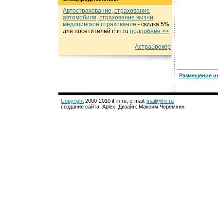
Автострахование, страхование
автомобиля, страхование жизни,
медицинское страхование
- cкидка 5%
для посетителей iFin.ru
подробнеe >>
Астраброкер
Размещение и
Copyright
2000-2010 iFin.ru, e-mail:
mail@ifin.ru
создание сайта: Aplex, Дизайн: Максим Черемхин