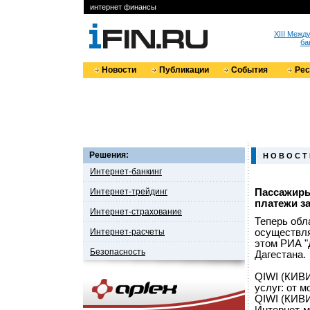
интернет финансы
XIII Меж
ба
Новости
Публикации
События
Ре
Решения:
Н О В О С Т
Интернет-банкинг
Интернет-трейдинг
Пассажиры
платежи за
Интернет-страхование
Теперь обл
Интернет-расчеты
осуществля
этом РИА "
Безопасность
Дагестана.
QIWI (КИВИ
услуг: от 
QIWI (КИВИ