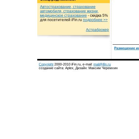
Автострахование, страхование
автомобиля, страхование жизни,
медицинское страхование
- cкидка 5%
для посетителей iFin.ru
подробнеe >>
Астраброкер
Размещение и
Copyright
2000-2010 iFin.ru, e-mail:
mail@ifin.ru
создание сайта: Aplex, Дизайн: Максим Черемхин