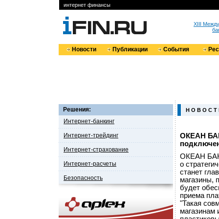
интернет финансы
XIII Меж
ба
Новости
Публикации
События
Ре
Решения:
Н О В О С Т
Интернет-банкинг
Интернет-трейдинг
ОКЕАН БАН
подключе
Интернет-страхование
ОКЕАН БАНК
Интернет-расчеты
о стратеги
станет гла
Безопасность
магазины,
будет обес
приема пла
"Такая сов
магазинам 