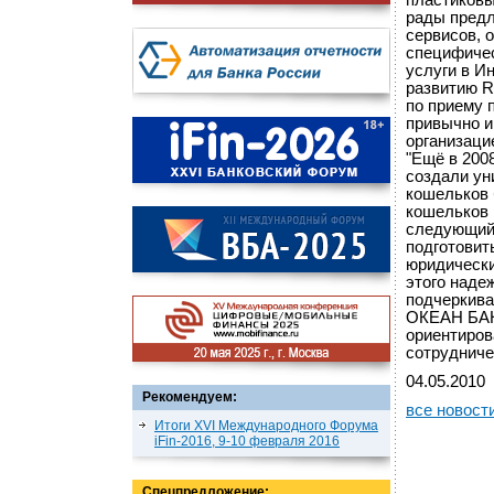
пластиковы
рады предл
сервисов, о
специфичес
услуги в И
развитию R
по приему 
привычно и
организаци
"Ещё в 200
создали ун
кошельков 
кошельков 
следующий 
подготовит
юридически
этого над
подчеркива
ОКЕАН БАН
ориентиров
сотрудниче
04.05.2010
Рекомендуем:
все новост
Итоги XVI Международного Форума
iFin-2016, 9-10 февраля 2016
Спецпредложение: