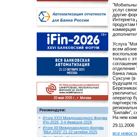
"Мобильный
услуг связ
другие фор
Интернета 
продуктам 
коммерция 
дополнител
Услуга "Мо
всем абоне
воспользов
только с э
соглашение
отделения 
банка лишь
Суксуне (в
будущем го
Березниках
увеличитьс
оператор б
партнерств
региональн
Рекомендуем:
"Билайн", 
На нем ком
Итоги XXVI Международного Форума
iFin-2026, 3-4 февраля 2026
29.11.2006
Итоги XII Международного форума
"ВБА 2025" 21-22 октября 2025
все новост