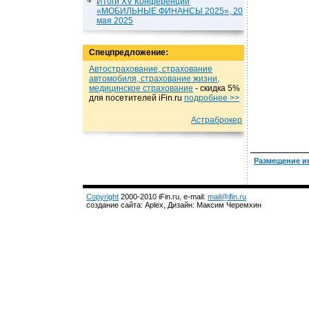
Итоги XV Конференции
«МОБИЛЬНЫЕ ФИНАНСЫ 2025», 20
мая 2025
Спецпредложение:
Автострахование, страхование
автомобиля, страхование жизни,
медицинское страхование
- cкидка 5%
для посетителей iFin.ru
подробнеe >>
Астраброкер
Размещение и
Copyright
2000-2010 iFin.ru, e-mail:
mail@ifin.ru
создание сайта: Aplex, Дизайн: Максим Черемхин