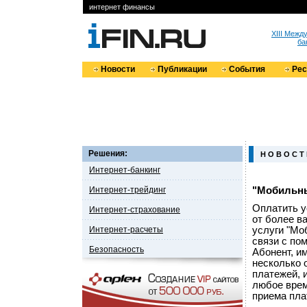
интернет финансы
XIII Меж
ба
Новости
Публикации
События
Ре
Решения:
Н О В О С Т
Интернет-банкинг
Интернет-трейдинг
"Мобильны
Оплатить у
Интернет-страхование
от более в
Интернет-расчеты
услуги "Мо
связи с по
Безопасность
Абонент, и
несколько 
платежей, 
любое врем
приема пла