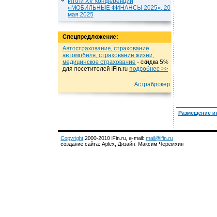
Итоги XV Конференции
«МОБИЛЬНЫЕ ФИНАНСЫ 2025», 20
мая 2025
Спецпредложение:
Автострахование, страхование
автомобиля, страхование жизни,
медицинское страхование
- cкидка 5%
для посетителей iFin.ru
подробнеe >>
Астраброкер
Размещение и
Copyright
2000-2010 iFin.ru, e-mail:
mail@ifin.ru
создание сайта: Aplex, Дизайн: Максим Черемхин