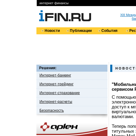
интернет финансы
XIII Меж
ба
Новости
Публикации
События
Ре
Решения:
Н О В О С Т
Интернет-банкинг
Интернет-трейдинг
"Мобильны
сервисом 
Интернет-страхование
С помощью
Интернет-расчеты
электронно
доступ к м
Безопасность
виртуально
валютами.
Теперь поп
титульных 