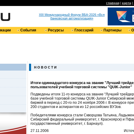
главная
|
карта
|
XIII Международный Форум ВБА-2026 «Вся
банковская автоматизация»
кации
События
Ресурсы
Глоссарий
Партнеры
О
Н О В О С Т И
Итоги одиннадцатого конкурса на звание "Лучший трейде
пользователей учебной торговой системы "QUIK-Junior"
Подведены итоги 11-го конкурса на звание "Лучший трейдер
базе учебной торговой системы QUIK-Junior Сибирской ме
биржей в период с 20-го по 24 ноября 2006 г. В конкурсе п
200 студентов и аспирантов из 12 российских ВУЗов.
Победителями конкурса стали Скворцова Татьяна, Ладыжен
Сибирский федеральный университет, г. Красноярск) и Пф
государственный университет, г. Барнаул).
27.11.2006
Источ