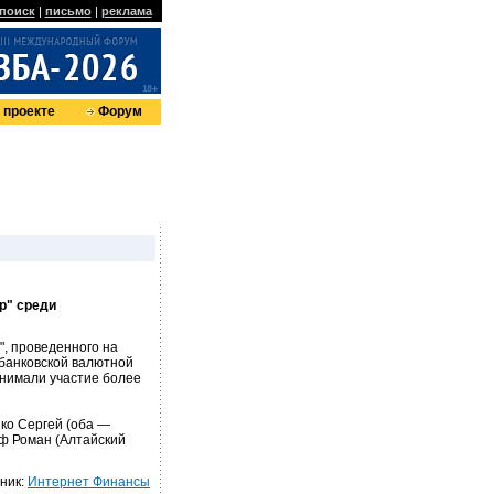
поиск
|
письмо
|
реклама
 проекте
Форум
р" среди
", проведенного на
жбанковской валютной
ринимали участие более
ко Сергей (оба —
аф Роман (Алтайский
ник:
Интернет Финансы