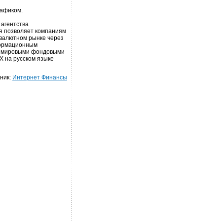
рафиком.
агентства
я позволяет компаниям
 валютном рынке через
формационным
x, мировыми фондовыми
 на русском языке
ник:
Интернет Финансы