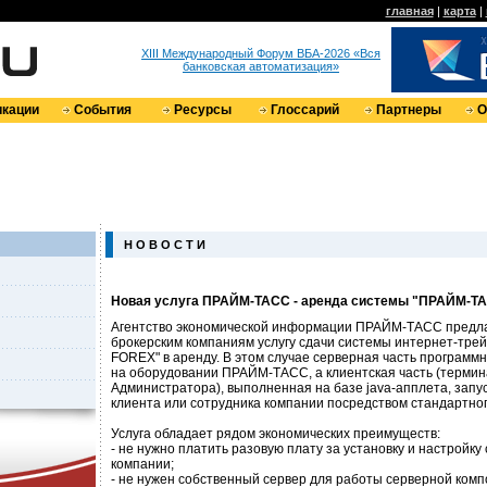
главная
|
карта
|
XIII Международный Форум ВБА-2026 «Вся
банковская автоматизация»
кации
События
Ресурсы
Глоссарий
Партнеры
О
Н О В О С Т И
Новая услуга ПРАЙМ-ТАСС - аренда системы "ПРАЙМ-Т
Агентство экономической информации ПРАЙМ-ТАСС предла
брокерским компаниям услугу сдачи системы интернет-тр
FOREX" в аренду. В этом случае серверная часть программ
на оборудовании ПРАЙМ-ТАСС, а клиентская часть (термин
Администратора), выполненная на базе java-апплета, запу
клиента или сотрудника компании посредством стандартног
Услуга обладает рядом экономических преимуществ:
- не нужно платить разовую плату за установку и настройку
компании;
- не нужен собственный сервер для работы серверной комп