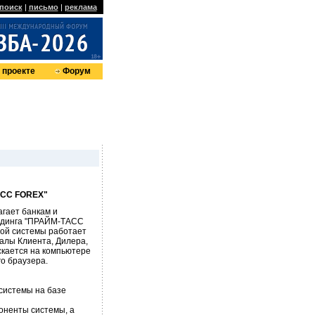
поиск
|
письмо
|
реклама
 проекте
Форум
АСС FOREX"
гает банкам и
ейдинга "ПРАЙМ-ТАСС
ной системы работает
алы Клиента, Дилера,
скается на компьютере
о браузера.
 системы на базе
оненты системы, а