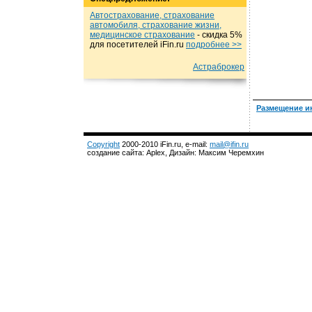
Автострахование, страхование
автомобиля, страхование жизни,
медицинское страхование
- cкидка 5%
для посетителей iFin.ru
подробнеe >>
Астраброкер
Размещение и
Copyright
2000-2010 iFin.ru, e-mail:
mail@ifin.ru
создание сайта: Aplex, Дизайн: Максим Черемхин