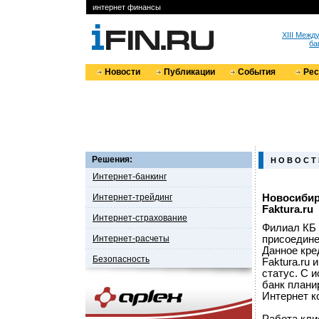
интернет финансы
XIII Меж
ба
Новости
Публикации
События
Ре
Решения:
Н О В О С Т
Интернет-банкинг
Интернет-трейдинг
Новосибир
Faktura.ru
Интернет-страхование
Филиал КБ 
Интернет-расчеты
присоедине
Данное кре
Безопасность
Faktura.ru
статус. С 
банк плани
Интернет к