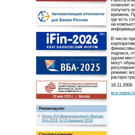
Работа кли
позволит к
получать в
времени. П
где есть се
на компьют
информацио
В числе пр
корпоратив
финансовым
подписи, ч
одном мест
могут обра
регулярное
режиме; во
распростра
16.11.2006
все новост
Рекомендуем:
Итоги XVI Международного Форума
iFin-2016, 9-10 февраля 2016
Спецпредложение: