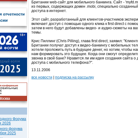
Британии web-сайт для мобильного банкинга. Сайт - 'myfd.m
из первых, содержащих домен .mobi, специально созданны
доступа в интернет.
Этот сайт, разработанный для клиентов-участников экспер
включает доступ с помощью одного клика к first direct с пом
затем в него будут добавлены видео- и аудио-сюжеты на 
темы.
Крис Пиллинг (Chris Pilling), глава first direct, заявил: "Клиент
Британии получат доступ к видео-банкингу с мобильных те
хотели проложить путь в будущее денег, но хотим, чтобы н
нам формировать это будущее. Когда они смогут определить
звонка в свой банк? Нравится ли им идея создания сайта о
доступа с мобильного телефона?".
13.11.2006
все новости
|
подписка на рассылку
одного Форума
я 2026
дного форума
ября 2025