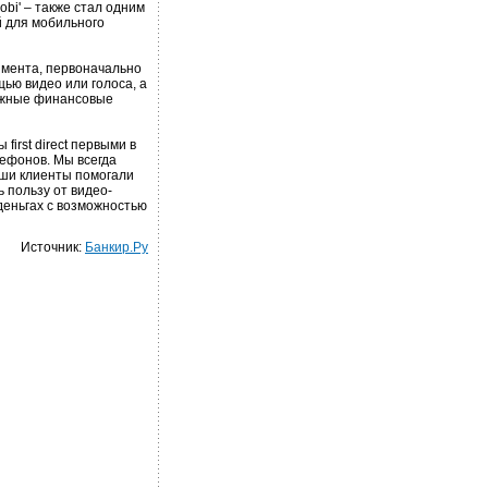
obi' – также стал одним
й для мобильного
имента, первоначально
ощью видео или голоса, а
важные финансовые
ы first direct первыми в
лефонов. Мы всегда
аши клиенты помогали
 пользу от видео-
 деньгах с возможностью
Источник:
Банкир.Ру