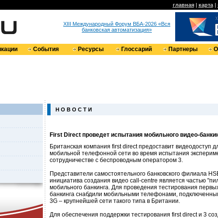
главная
|
карта
|
XIII Международный Форум ВБА-2026 «Вся
банковская автоматизация»
кации
События
Ресурсы
Глоссарий
Партнеры
О
Н О В О С Т И
First Direct проведет испытания мобильного видео-банки
Британская компания first direct предоставит видеодоступ д
мобильной телефонной сети во время испытания эксперим
сотрудничестве с беспроводным оператором 3.
Представители самостоятельного банковского филиала HSB
инициатива создания видео call-centre является частью "п
мобильного банкинга. Для проведения тестирования первых
банкинга снабдили мобильными телефонами, подключенным
3G – крупнейшей сети такого типа в Британии.
Для обеспечения поддержки тестирования first direct и 3 со