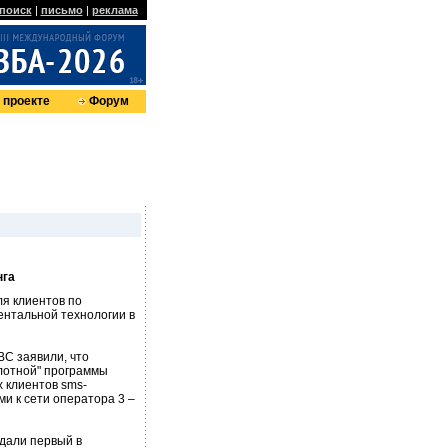
поиск
|
письмо
|
реклама
 проекте
Форум
нга
ля клиентов по
ентальной технологии в
C заявили, что
илотной" программы
 клиентов sms-
и к сети оператора 3 –
здали первый в