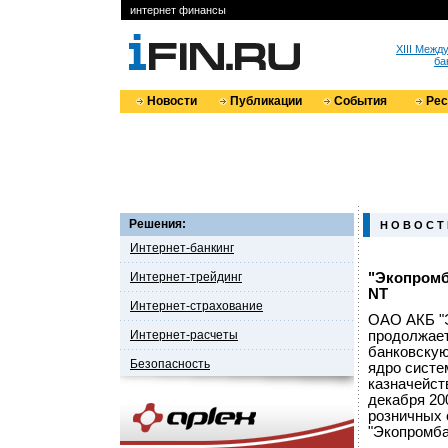
интернет финансы
XIII Меж
ба
Новости
Публикации
События
Ре
Решения:
Н О В О С Т
Интернет-банкинг
Интернет-трейдинг
"Экопромб
NT
Интернет-страхование
ОАО АКБ "Э
Интернет-расчеты
продолжает
банковскую
Безопасность
ядро систе
казначейст
декабря 20
розничных 
"Экопромба