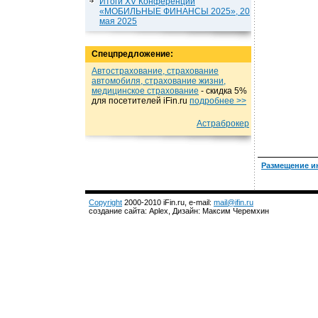
Итоги XV Конференции
«МОБИЛЬНЫЕ ФИНАНСЫ 2025», 20
мая 2025
Спецпредложение:
Автострахование, страхование
автомобиля, страхование жизни,
медицинское страхование
- cкидка 5%
для посетителей iFin.ru
подробнеe >>
Астраброкер
Размещение и
Copyright
2000-2010 iFin.ru, e-mail:
mail@ifin.ru
создание сайта: Aplex, Дизайн: Максим Черемхин