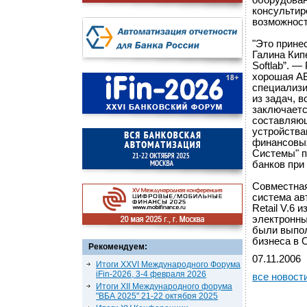
оборудован
консультир
возможност
"Это прине
Галина Кип
Softlab”. 
хорошая АБ
специализи
из задач, 
заключаетс
составляющ
устройства
финансовых
Системы" п
банков при
Совместная
система ав
Retail V.6 
электронны
были выпол
бизнеса в 
Рекомендуем:
07.11.2006
Итоги XXVI Международного Форума
iFin-2026, 3-4 февраля 2026
все новост
Итоги XII Международного форума
"ВБА 2025" 21-22 октября 2025