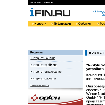
интернет финансы
XIII Меж
ба
Новости
Публикации
События
Ре
Решения:
Н О В О С Т
Интернет-банкинг
Интернет-трейдинг
"R-Style S
устройств
Интернет-страхование
Компания "
Интернет-расчеты
заключении
Безопасность
Они объеди
обеспечени
Wincor Nixd
GmbH" (НПП
представит