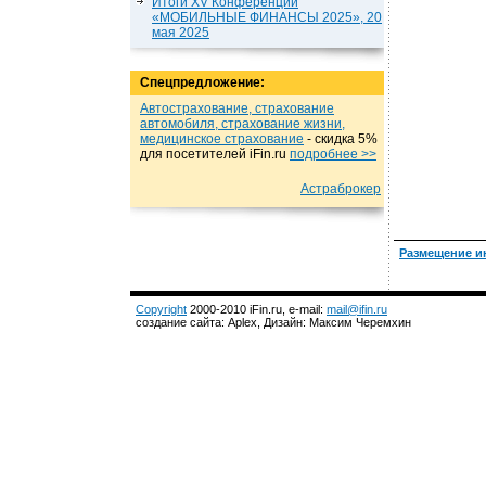
Итоги XV Конференции
«МОБИЛЬНЫЕ ФИНАНСЫ 2025», 20
мая 2025
Спецпредложение:
Автострахование, страхование
автомобиля, страхование жизни,
медицинское страхование
- cкидка 5%
для посетителей iFin.ru
подробнеe >>
Астраброкер
Размещение и
Copyright
2000-2010 iFin.ru, e-mail:
mail@ifin.ru
создание сайта: Aplex, Дизайн: Максим Черемхин