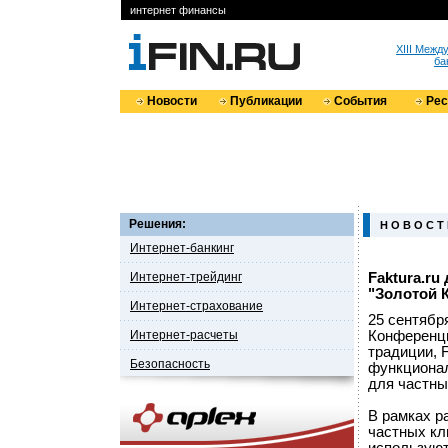
интернет финансы
XIII Меж
ба
Новости
Публикации
События
Ре
Решения:
Н О В О С Т
Интернет-банкинг
Интернет-трейдинг
Faktura.r
"Золотой 
Интернет-страхование
25 сентябр
Интернет-расчеты
Конференци
традиции, 
Безопасность
функционал
для частны
В рамках р
частных кл