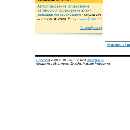
Автострахование, страхование
автомобиля, страхование жизни,
медицинское страхование
- cкидка 5%
для посетителей iFin.ru
подробнеe >>
Астраброкер
Размещение и
Copyright
2000-2010 iFin.ru, e-mail:
mail@ifin.ru
создание сайта: Aplex, Дизайн: Максим Черемхин