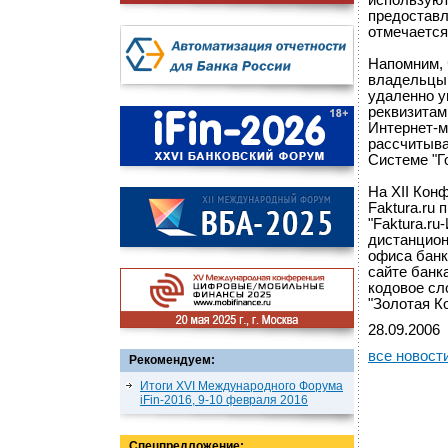
используют
предоставл
отмечается 
Напомним, 
владельцы 
удаленно у
реквизитам
Интернет-м
рассчитыва
Системе "Го
На XII Кон
Faktura.ru
"Faktura.r
дистанцион
офиса банк
сайте банк
кодовое сл
"Золотая К
28.09.2006
все новост
Рекомендуем:
Итоги XVI Международного Форума
iFin-2016, 9-10 февраля 2016
Спецпредложение: