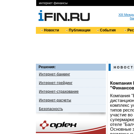
интернет финансы
XIII Меж
ба
Новости
Публикации
События
Ре
Решения:
Н О В О С Т
Интернет-банкинг
Интернет-трейдинг
Компания 
"Финансов
Интернет-страхование
Компания "
Интернет-расчеты
дистанцион
комплекс у
Безопасность
типов респ
участие во
супермарке
отеле "Бал
Основные з