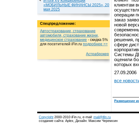
клиент" по
Итоги XV Конференции
клиентам в
«МОБИЛЬНЫЕ ФИНАНСЫ 2025», 20
мая 2025
осуществля
операции п
заказ заяв
Спецпредложение:
новой верс
современны
Автострахование, страхование
безопаснос
автомобиля, страхование жизни,
решения, п
медицинское страхование
- cкидка 5%
для посетителей iFin.ru
подробнеe >>
сфере дист
корпорати
Астраброкер
Системы ДБ
оценили бо
которых вх
27.09.2006
все новост
Размещение и
Copyright
2000-2010 iFin.ru, e-mail:
mail@ifin.ru
создание сайта: Aplex, Дизайн: Максим Черемхин