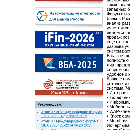
возможных 
также анал
западных б
Форум откр
банков Рос
анализ раз
участников
является о
продаж роз
еще отстае
разрыва уч
систем рас
В настояще
полностью 
лиц, предл
современн
удобное и 
банка с по
сотовых и 
система "Ч
• Интернет-
• Телефон-
• Информац
Рекомендуем:
• Мобильны
• WAP-клие
Итоги XXVI Международного Форума
• Киоск са
iFin-2026, 3-4 февраля 2026
• MobiPass.
Итоги XII Международного форума
Исчерпываю
"ВБА 2025" 21-22 октября 2025