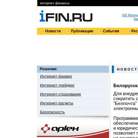
интернет финансы
XIII Меж
ба
Новости
Публикации
События
Ре
Решения:
Н О В О С Т
Интернет-банкинг
Интернет-трейдинг
Белорусск
Для внедре
Интернет-страхование
сократить 
Интернет-расчеты
"Белпочта"
электронны
Безопасность
Программис
обеспечени
и юридичес
позволяет 