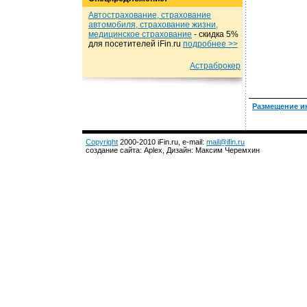
Автострахование, страхование
автомобиля, страхование жизни,
медицинское страхование
- cкидка 5%
для посетителей iFin.ru
подробнеe >>
Астраброкер
Размещение и
Copyright
2000-2010 iFin.ru, e-mail:
mail@ifin.ru
создание сайта: Aplex, Дизайн: Максим Черемхин