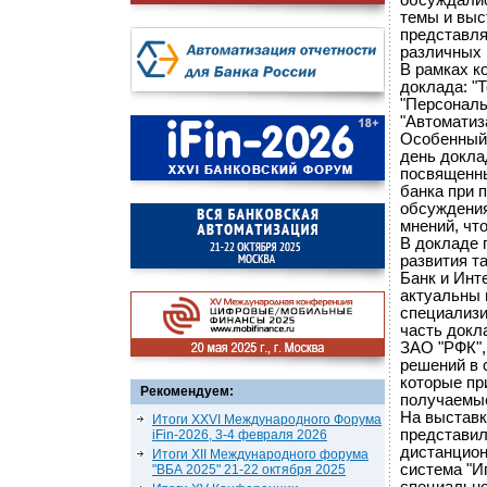
обсуждалис
темы и выс
представля
различных 
В рамках к
доклада: "
"Персональ
"Автоматиз
Особенный 
день докла
посвященны
банка при 
обсуждения
мнений, что
В докладе г
развития т
Банк и Инт
актуальны 
специализи
часть докл
ЗАО "РФК",
решений в 
которые пр
Рекомендуем:
получаемые
На выставк
Итоги XXVI Международного Форума
представил
iFin-2026, 3-4 февраля 2026
дистанцион
Итоги XII Международного форума
система "И
"ВБА 2025" 21-22 октября 2025