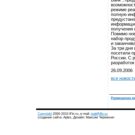
Банк", пре
возможност
режиме реа
полную инф
предустано
информацио
получения 
Помимо нов
набор прод
и заканчив
За три дня
посетили п
России. С 
разработок
26.09.2006
все новост
Размещение и
Copyright
2000-2010 iFin.ru, e-mail:
mail@ifin.ru
создание сайта: Aplex, Дизайн: Максим Черемхин