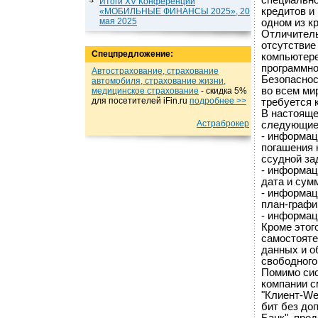
специально
Итоги XV Конференции
кредитов и
«МОБИЛЬНЫЕ ФИНАНСЫ 2025», 20
мая 2025
одном из к
Отличитель
отсутствие
Спецпредложение:
компьютере
программно
Автострахование, страхование
Безопаснос
автомобиля, страхование жизни,
во всем мир
медицинское страхование
- cкидка 5%
для посетителей iFin.ru
подробнеe >>
требуется 
В настояще
Астраброкер
следующие
- информац
погашения 
ссудной за
- информац
дата и сум
- информац
план-графи
- информац
Кроме этог
самостояте
данных и о
свободного
Помимо сис
компании с
"Клиент-We
бит без до