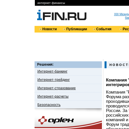
интернет финансы
XIII Меж
ба
Новости
Публикации
События
Ре
Решения:
Н О В О С Т
Интернет-банкинг
Интернет-трейдинг
Компания 
интегриро
Интернет-страхование
Компания "
Интернет-расчеты
Форума раз
проходивше
Безопасность
проводился
России. За
российских
компаний и
Форум трад